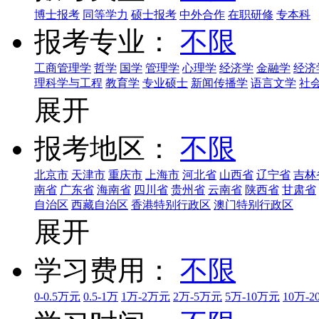
博士报考
同等学力
硕士报考
中外合作
在职研修
专本科
报考专业：
不限
工商管理学
哲学
国学
管理学
心理学
经济学
金融学
经济
理科学与工程
教育学
专业硕士
新闻传播学
语言文学
社
展开
报考地区：
不限
北京市
天津市
重庆市
上海市
河北省
山西省
辽宁省
吉林
南省
广东省
海南省
四川省
贵州省
云南省
陕西省
甘肃省
自治区
西藏自治区
香港特别行政区
澳门特别行政区
展开
学习费用：
不限
0-0.5万元
0.5-1万
1万-2万元
2万-5万元
5万-10万元
10万-