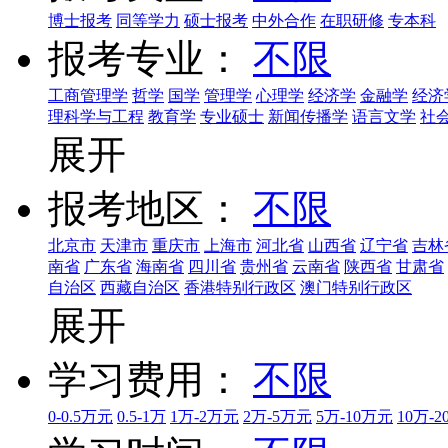
博士报考
同等学力
硕士报考
中外合作
在职研修
专本科
报考专业：
不限
工商管理学
哲学
国学
管理学
心理学
经济学
金融学
经济
理科学与工程
教育学
专业硕士
新闻传播学
语言文学
社
展开
报考地区：
不限
北京市
天津市
重庆市
上海市
河北省
山西省
辽宁省
吉林
南省
广东省
海南省
四川省
贵州省
云南省
陕西省
甘肃省
自治区
西藏自治区
香港特别行政区
澳门特别行政区
展开
学习费用：
不限
0-0.5万元
0.5-1万
1万-2万元
2万-5万元
5万-10万元
10万-